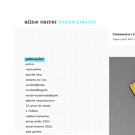
Cinemancia | 
capa para livro
publicações
prince
caixa-preta
darcílio lima
deserto do céu
cenário#praia
cenário#lingerie
moda+sustentabilidade
alberto nepomuceno
10 anos de moda
o civilista
cristina bahiense
senai verão 2012
senai inverno 2011
alair gomes