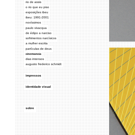
rio de assis
o rio que eu piso
exposições ibeu
ibeu: 1991-2001
novíssimos
paulo vivacqua
de édipo a narciso
sofrimentos narcísicos
a mulher escrita
partículas de deus
cinemancia
dias intensos
augusto frederico schmidt
impressos
identidade visual
sobre