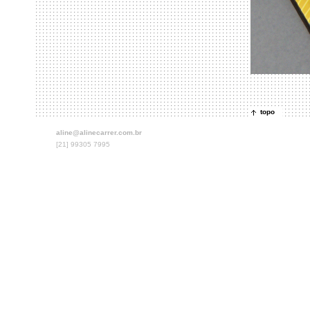
topo
aline@alinecarrer.com.br
[21] 99305 7995